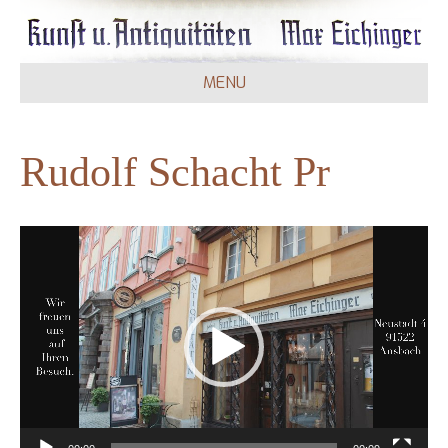
MENU
Rudolf Schacht Pr
Video-
Player